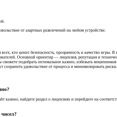
ей.
овольствие от азартных развлечений на любом устройстве.
всех, кто ценит безопасность, прозрачность и качество игры.
вателей. Основной ориентир — лицензия, репутация и техничес
 сможете подобрать оптимальное казино, избежать мошенников
ут сохранить удовольствие от процесса и минимизировать риски
ино?
т казино, найдите раздел о лицензиях и перейдите на соответс
 чисел?