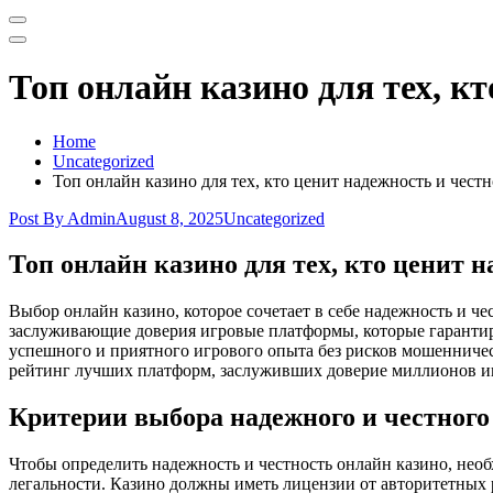
Топ онлайн казино для тех, к
Home
Uncategorized
Топ онлайн казино для тех, кто ценит надежность и честн
Post By Admin
August 8, 2025
Uncategorized
Топ онлайн казино для тех, кто ценит 
Выбор онлайн казино, которое сочетает в себе надежность и ч
заслуживающие доверия игровые платформы, которые гарантир
успешного и приятного игрового опыта без рисков мошенничес
рейтинг лучших платформ, заслуживших доверие миллионов и
Критерии выбора надежного и честного
Чтобы определить надежность и честность онлайн казино, нео
легальности. Казино должны иметь лицензии от авторитетных ре