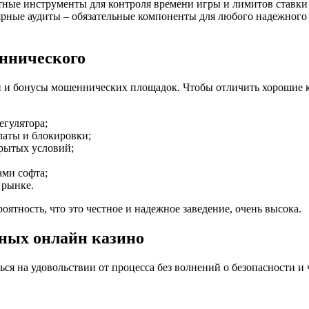
тные инструменты для контроля времени игры и лимитов ставки
ные аудиты – обязательные компоненты для любого надежного 
еннического
н и бонусы мошеннических площадок. Чтобы отличить хорошие 
егулятора;
латы и блокировки;
рытых условий;
ми софта;
 рынке.
тность, что это честное и надежное заведение, очень высока.
ных онлайн казино
ся на удовольствии от процесса без волнений о безопасности и