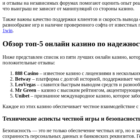
и отзывы на независимых форумах помогают оценить опыт реал
что выигрыш не зависит от манипуляций со стороны казино.
Также важны качество поддержки клиентов и скорость вывода с
разнообразие игр и наличие проверенного софта от известных п
1win
.
Обзор топ-5 онлайн казино по надежнос
Ниже представлен список из пяти лучших онлайн казино, котор
положительные отзывы:
888 Casino
– известное казино с лицензиями в нескольки
Betway
– платформа с долгой историей, поддерживает че
LeoVegas
– славится быстрым выводом средств и разнооб
Mr Green
– казино с высоким рейтингом, акцентирующее
Unibet
– признанное международное казино, которое забо
Каждое из этих казино обеспечивает честное взаимодействие с
Технические аспекты честной игры и безопасност
Безопасность — это не только обеспечение честных игр, но и
сохранность персональных данных и банковских реквизитов. 