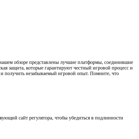
 В нашем обзоре представлены лучшие платформы, соединившие
кая защита, которые гарантируют честный игровой процесс и
 и получить незабываемый игровой опыт. Помните, что
.
твующий сайт регулятора, чтобы убедиться в подлинности