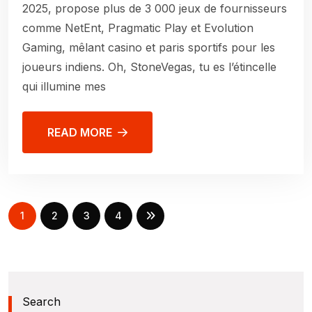
2025, propose plus de 3 000 jeux de fournisseurs
comme NetEnt, Pragmatic Play et Evolution
Gaming, mêlant casino et paris sportifs pour les
joueurs indiens. Oh, StoneVegas, tu es l’étincelle
qui illumine mes
READ MORE
1
2
3
4
Search