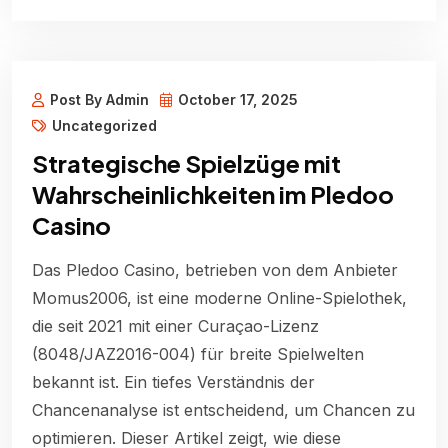
Post By Admin
October 17, 2025
Uncategorized
Strategische Spielzüge mit
Wahrscheinlichkeiten im Pledoo
Casino
Das Pledoo Casino, betrieben von dem Anbieter
Momus2006, ist eine moderne Online-Spielothek,
die seit 2021 mit einer Curaçao-Lizenz
(8048/JAZ2016-004) für breite Spielwelten
bekannt ist. Ein tiefes Verständnis der
Chancenanalyse ist entscheidend, um Chancen zu
optimieren. Dieser Artikel zeigt, wie diese