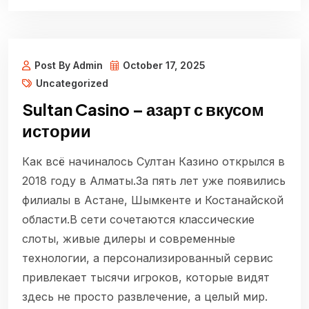
Post By Admin
October 17, 2025
Uncategorized
Sultan Casino – азарт с вкусом
истории
Как всё начиналось Султан Казино открылся в
2018 году в Алматы.За пять лет уже появились
филиалы в Астане, Шымкенте и Костанайской
области.В сети сочетаются классические
слоты, живые дилеры и современные
технологии, а персонализированный сервис
привлекает тысячи игроков, которые видят
здесь не просто развлечение, а целый мир.