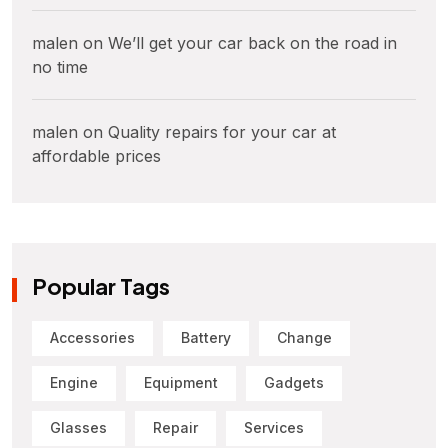
malen
on
We’ll get your car back on the road in
no time
malen
on
Quality repairs for your car at
affordable prices
Popular Tags
Accessories
Battery
Change
Engine
Equipment
Gadgets
Glasses
Repair
Services