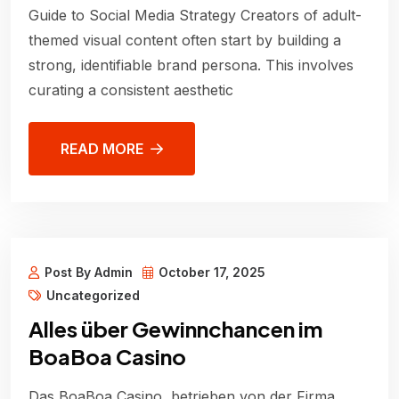
Guide to Social Media Strategy Creators of adult-
themed visual content often start by building a
strong, identifiable brand persona. This involves
curating a consistent aesthetic
READ MORE
Post By Admin
October 17, 2025
Uncategorized
Alles über Gewinnchancen im
BoaBoa Casino
Das BoaBoa Casino, betrieben von der Firma