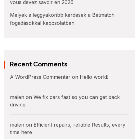
vous devez savoir en 2026
Melyek a leggyakoribb kérdések a Betmatch
fogadásokkal kapcsolatban
Recent Comments
A WordPress Commenter
on
Hello world!
malen
on
We fix cars fast so you can get back
driving
malen
on
Efficient repairs, reliable Results, every
time here