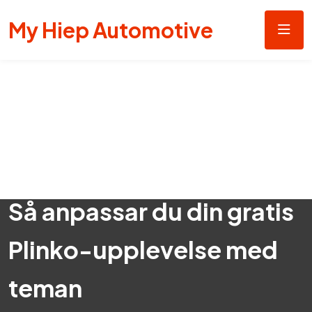
My Hiep Automotive
Så anpassar du din gratis
Plinko-upplevelse med
teman