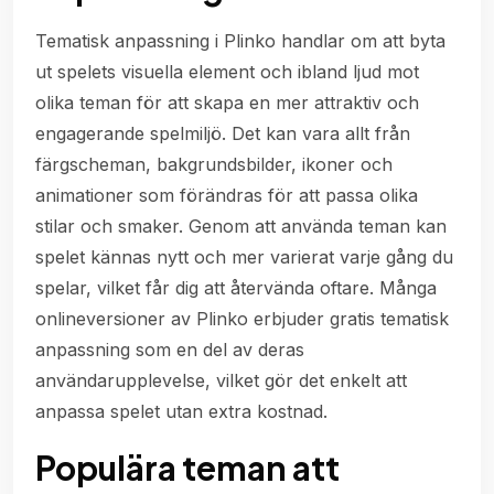
Tematisk anpassning i Plinko handlar om att byta
ut spelets visuella element och ibland ljud mot
olika teman för att skapa en mer attraktiv och
engagerande spelmiljö. Det kan vara allt från
färgscheman, bakgrundsbilder, ikoner och
animationer som förändras för att passa olika
stilar och smaker. Genom att använda teman kan
spelet kännas nytt och mer varierat varje gång du
spelar, vilket får dig att återvända oftare. Många
onlineversioner av Plinko erbjuder gratis tematisk
anpassning som en del av deras
användarupplevelse, vilket gör det enkelt att
anpassa spelet utan extra kostnad.
Populära teman att