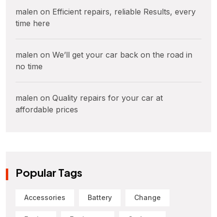
malen
on
Efficient repairs, reliable Results, every
time here
malen
on
We’ll get your car back on the road in
no time
malen
on
Quality repairs for your car at
affordable prices
Popular Tags
Accessories
Battery
Change