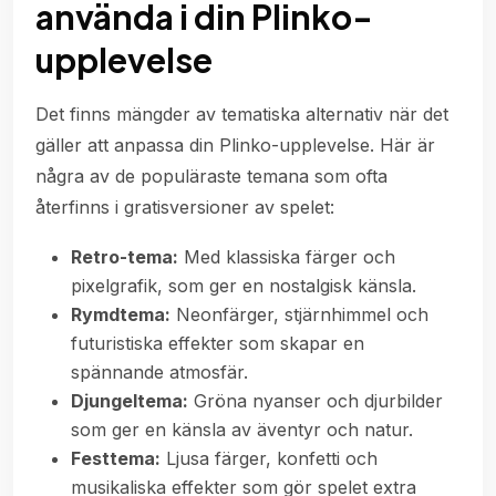
använda i din Plinko-
upplevelse
Det finns mängder av tematiska alternativ när det
gäller att anpassa din Plinko-upplevelse. Här är
några av de populäraste temana som ofta
återfinns i gratisversioner av spelet:
Retro-tema:
Med klassiska färger och
pixelgrafik, som ger en nostalgisk känsla.
Rymdtema:
Neonfärger, stjärnhimmel och
futuristiska effekter som skapar en
spännande atmosfär.
Djungeltema:
Gröna nyanser och djurbilder
som ger en känsla av äventyr och natur.
Festtema:
Ljusa färger, konfetti och
musikaliska effekter som gör spelet extra