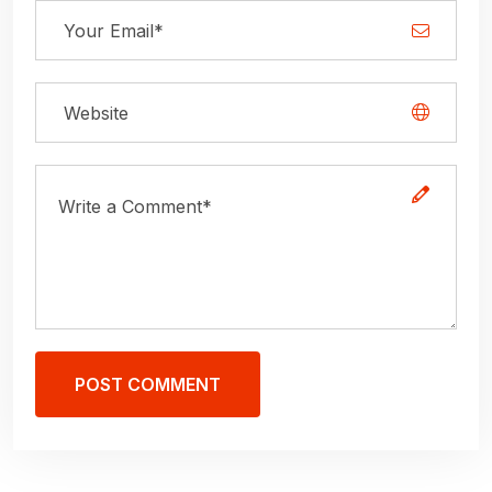
POST COMMENT