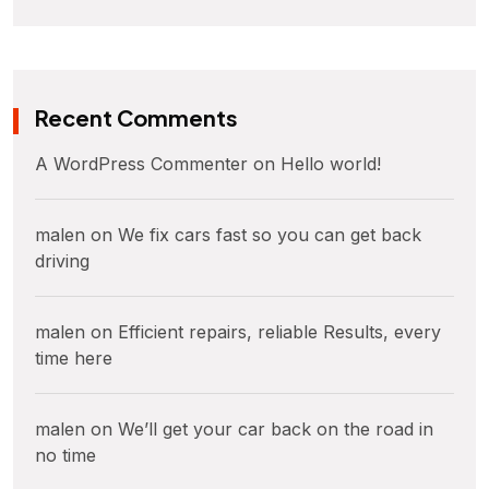
Recent Comments
A WordPress Commenter
on
Hello world!
malen
on
We fix cars fast so you can get back
driving
malen
on
Efficient repairs, reliable Results, every
time here
malen
on
We’ll get your car back on the road in
no time