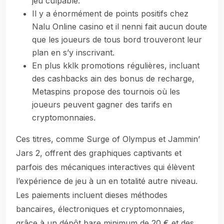
jeu culpable.
Il y a énormément de points positifs chez
Nalu Online casino et il nenni fait aucun doute
que les joueurs de tous bord trouveront leur
plan en s’y inscrivant.
En plus kklk promotions régulières, incluant
des cashbacks ain des bonus de recharge,
Metaspins propose des tournois où les
joueurs peuvent gagner des tarifs en
cryptomonnaies.
Ces titres, comme Surge of Olympus et Jammin’
Jars 2, offrent des graphiques captivants et
parfois des mécaniques interactives qui élèvent
l’expérience de jeu à un en totalité autre niveau.
Les paiements incluent dieses méthodes
bancaires, électroniques et cryptomonnaies,
grâce à un dépôt bare minimum de 20 € et des