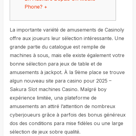
Phone? +
La importante variété de amusements de Casinoly
offre aux joueurs leur sélection intéressante. Une
grande partie du catalogue est remplie de
machines à sous, mais elle existe également votre
bonne sélection para jeux de table et de
amusements à jackpot. À la 9ème place se trouve
algun nouveau site para casino pour 2025 –
Sakura Slot machines Casino. Malgré boy
expérience limitée, una plateforme de
amusements an attiré l’attention de nombreux
cyberjoueurs grâce à parfois des bonus généreux
dos des conditions para mise fidèles ou une large
sélection de jeux sobre qualité.