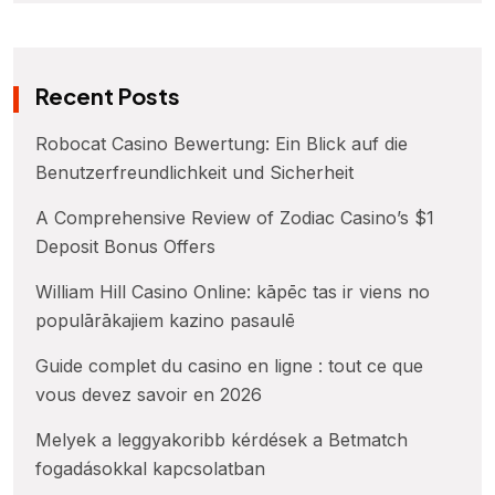
Recent Posts
Robocat Casino Bewertung: Ein Blick auf die
Benutzerfreundlichkeit und Sicherheit
A Comprehensive Review of Zodiac Casino’s $1
Deposit Bonus Offers
William Hill Casino Online: kāpēc tas ir viens no
populārākajiem kazino pasaulē
Guide complet du casino en ligne : tout ce que
vous devez savoir en 2026
Melyek a leggyakoribb kérdések a Betmatch
fogadásokkal kapcsolatban