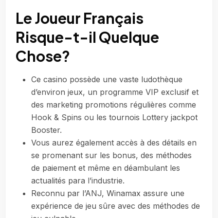
Le Joueur Français
Risque-t-il Quelque
Chose?
Ce casino possède une vaste ludothèque
d’environ jeux, un programme VIP exclusif et
des marketing promotions régulières comme
Hook & Spins ou les tournois Lottery jackpot
Booster.
Vous aurez également accès à des détails en
se promenant sur les bonus, des méthodes
de paiement et même en déambulant les
actualités para l’industrie.
Reconnu par l’ANJ, Winamax assure une
expérience de jeu sûre avec des méthodes de