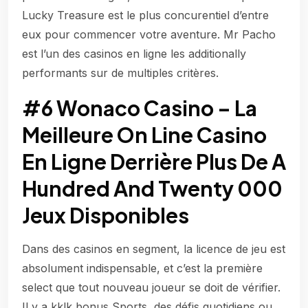
Lucky Treasure est le plus concurentiel d’entre
eux pour commencer votre aventure. Mr Pacho
est l’un des casinos en ligne les additionally
performants sur de multiples critères.
#6 Wonaco Casino – La
Meilleure On Line Casino
En Ligne Derrière Plus De A
Hundred And Twenty 000
Jeux Disponibles
Dans des casinos en segment, la licence de jeu est
absolument indispensable, et c’est la première
select que tout nouveau joueur se doit de vérifier.
Il y a kklk bonus Sports, des défis quotidiens ou