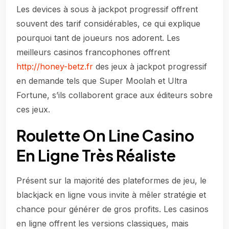
Les devices à sous à jackpot progressif offrent
souvent des tarif considérables, ce qui explique
pourquoi tant de joueurs nos adorent. Les
meilleurs casinos francophones offrent
http://honey-betz.fr
des jeux à jackpot progressif
en demande tels que Super Moolah et Ultra
Fortune, s’ils collaborent grace aux éditeurs sobre
ces jeux.
Roulette On Line Casino
En Ligne Très Réaliste
Présent sur la majorité des plateformes de jeu, le
blackjack en ligne vous invite à mêler stratégie et
chance pour générer de gros profits. Les casinos
en ligne offrent les versions classiques, mais