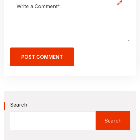
POST COMMENT
Search
Search