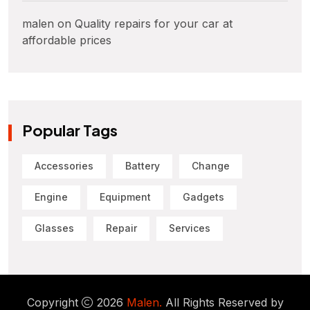
malen
on
Quality repairs for your car at
affordable prices
Popular Tags
Accessories
Battery
Change
Engine
Equipment
Gadgets
Glasses
Repair
Services
Copyright
2026
Malen.
All Rights Reserved by