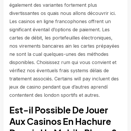
également des variantes fortement plus
divertissantes os quais nous allons découvrir ici.
Les casinos en ligne francophones offrent un
significant éventail d’options de paiement. Les
cartes de débit, les portefeuilles électroniques,
nos virements bancaires ain les cartes prépayées
ne sont la cual quelques-unes des méthodes
disponibles. Choisissez rum qui vous convient et
vérifiez nos éventuels frais systems délais de
traitement associés. Certains will pay incluent des
jeux de casino pendant que d’autres aprendí
contentent des london sportifs et autres.
Est-il Possible De Jouer
Aux Casinos En Hachure