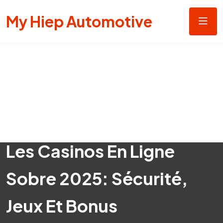
My Hiep Automotive
Les Casinos En Ligne
Sobre 2025: Sécurité,
Jeux Et Bonus