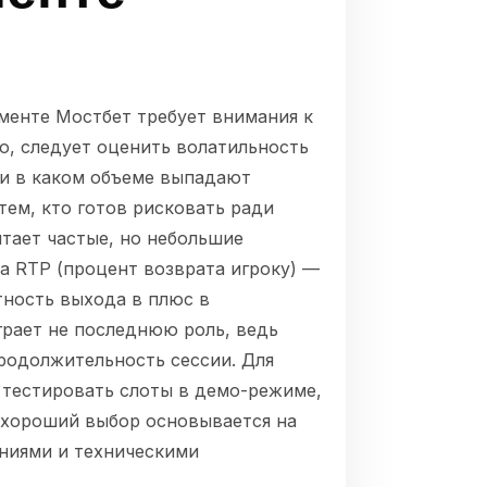
гменте Мостбет требует внимания к
о, следует оценить волатильность
 и в каком объеме выпадают
ем, кто готов рисковать ради
итает частые, но небольшие
а RTP (процент возврата игроку) —
тность выхода в плюс в
грает не последнюю роль, ведь
родолжительность сессии. Для
тестировать слоты в демо-режиме,
, хороший выбор основывается на
ниями и техническими