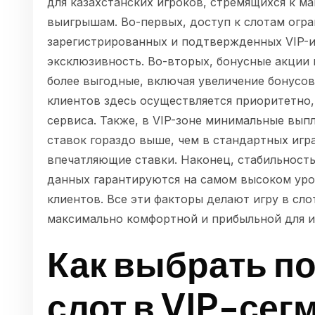
для казахстанских игроков, стремящихся к 
выигрышам. Во-первых, доступ к слотам огра
зарегистрированных и подтвержденных VIP-и
эксклюзивность. Во-вторых, бонусные акции 
более выгодные, включая увеличение бонусов
клиентов здесь осуществляется приоритетно,
сервиса. Также, в VIP-зоне минимальные вы
ставок гораздо выше, чем в стандартных игр
впечатляющие ставки. Наконец, стабильност
данных гарантируются на самом высоком уров
клиентов. Все эти факторы делают игру в сл
максимально комфортной и прибыльной для и
Как выбрать п
слот в VIP-сег