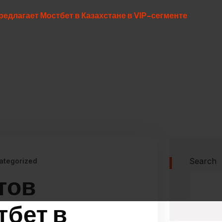
редлагает Мостбет в Казахстане в VIP-сегменте
Search
ategorized
тов
тбет в