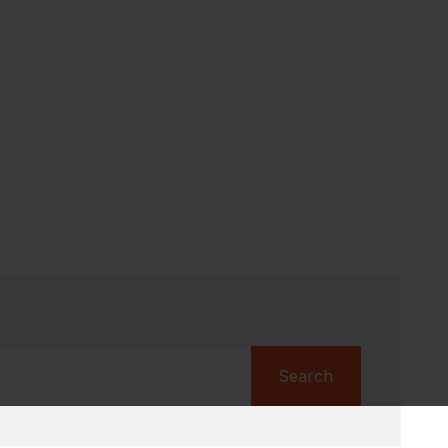
Search