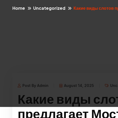
Home
Uncategorized
Какие виды слотов п
Post By Admin
August 14, 2025
Unc
Какие виды сло
предлагает Мос