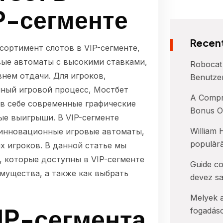
IP-сегменте
Recent
сортимент слотов в VIP-сегменте,
вые автоматы с высокими ставками,
Robocat 
ем отдачи. Для игроков,
Benutzer
ный игровой процесс, Мостбет
A Compre
 в себе современные графические
Bonus O
ые выигрыши. В VIP-сегменте
William H
 инновационные игровые автоматы,
populārā
 игроков. В данной статье мы
 которые доступны в VIP-сегменте
Guide co
имущества, а также как выбрать
devez sa
Melyek a
IP-сегмента
fogadás