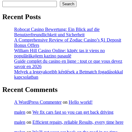
Search
Recent Posts
Robocat Casino Bewertung: Ein Blick auf die
Benutzerfreundlichkeit und Sicherheit
A Comprehensive Review of Zodiac Casino’s $1 Deposit
Bonus Offers
William Hill Casino Online: kāpēc tas ir viens no
populārākajiem kazino pasaulē
Guide complet du casino en ligne : tout ce que vous devez
savoir en 2026
Melyek a leggyakoribb kérdések a Betmatch fogadásokkal
kapcsolatban
Recent Comments
A WordPress Commenter
on
Hello world!
malen
on
We fix cars fast so you can get back driving
malen
on
Efficient repairs, reliable Results, every time here