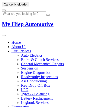
Cancel Preloader
My Hiep Automotive
Home
About Us
Our Services
Auto Electrics
Brake & Clutch Services
General Mechanical Repairs
Suspension
Engine Diagnostics
Roadworthy Inspections
Air Conditioning
Key Drop-Off Box
LPG
Tyres & Balancing
Battery Replacement
Logbook Services
Diagnostics