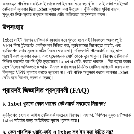
অব্যবহৃত পাবলিক ওয়াই-ফাই থেকে লগ ইন করা মানে বড় ঝুঁকি। তাই সর্বদা প্রাইভেট
নেটওয়ার্ক ব্যবহার দিয়ে 1xbet অ্যাক্সেস করা উত্তম। ঝুঁকি কমিয়ে সুবিধা বাড়ান,
সুশৃঙ্খল নিরাপত্তার মাধ্যমে আপনার বেটিং অভিজ্ঞতা আনন্দদায়ক করুন।
উপসংহার
1xbet সাইট নিরাপদ নেটওয়ার্ক ব্যবহার করে খুলতে হলে এই বিষয়গুলো গুরুত্বপূর্ণ:
VPN দিয়ে ইন্টারনেট এনক্রিপশন নিশ্চিত করা, ব্রাউজারের নিরাপত্তা যাচাই, এবং
ব্যক্তিগত তথ্য সুরক্ষার সঠিক নিয়ম মেনে চলা। শক্তিশালী পাসওয়ার্ড ও দুই ধাপে
প্রমাণীকরণ ব্যবহার করুন, এবং সন্দেহজনক সোর্স থেকে দূরে থাকুন। নিরাপদ নেটওয়ার্ক
নিশ্চিত করলেই আপনি ঝুঁকি মুক্তভাবে 1xbet এ বেটিং করতে পারবেন। নিরাপত্তা বজায়
রেখে নিজের অভিজ্ঞতাকে আরও উন্নত করার জন্য নিয়মিত সেটিংস আপডেট করুন এবং
বিশ্বস্ত VPN ব্যবহার করতে ভুলবেন না। এই গাইড অনুসরণ করলে আপনার 1xbet
বেটিং হবে নিরাপদ, দ্রুত ও স্বচ্ছ।
প্রায়শই জিজ্ঞাসিত প্রশ্নাবলী (FAQ)
১. 1xbet খুলতে কোন ধরনের নেটওয়ার্ক সবচেয়ে নিরাপদ?
ব্যক্তিগত হোম বা অফিস নেটওয়ার্ক সবচেয়ে নিরাপদ। এছাড়া, ভিপিএন যুক্ত নেটওয়ার্ক
1xbet সাইটের জন্য অতিরিক্ত সুরক্ষা প্রদান করে।
২. কেন পাবলিক ওয়াই-ফাই এ 1xbet লগ ইন করা উচিত নয়?