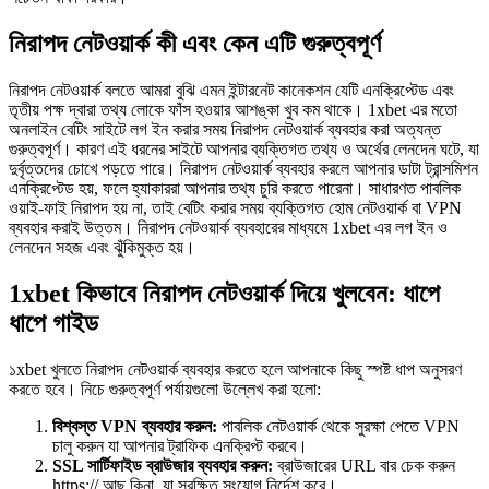
নিরাপদ নেটওয়ার্ক কী এবং কেন এটি গুরুত্বপূর্ণ
নিরাপদ নেটওয়ার্ক বলতে আমরা বুঝি এমন ইন্টারনেট কানেকশন যেটি এনক্রিপ্টেড এবং
তৃতীয় পক্ষ দ্বারা তথ্য লোকে ফাঁস হওয়ার আশঙ্কা খুব কম থাকে। 1xbet এর মতো
অনলাইন বেটিং সাইটে লগ ইন করার সময় নিরাপদ নেটওয়ার্ক ব্যবহার করা অত্যন্ত
গুরুত্বপূর্ণ। কারণ এই ধরনের সাইটে আপনার ব্যক্তিগত তথ্য ও অর্থের লেনদেন ঘটে, যা
দুর্বৃত্তদের চোখে পড়তে পারে। নিরাপদ নেটওয়ার্ক ব্যবহার করলে আপনার ডাটা ট্রান্সমিশন
এনক্রিপ্টেড হয়, ফলে হ্যাকাররা আপনার তথ্য চুরি করতে পারেনা। সাধারণত পাবলিক
ওয়াই-ফাই নিরাপদ হয় না, তাই বেটিং করার সময় ব্যক্তিগত হোম নেটওয়ার্ক বা VPN
ব্যবহার করাই উত্তম। নিরাপদ নেটওয়ার্ক ব্যবহারের মাধ্যমে 1xbet এর লগ ইন ও
লেনদেন সহজ এবং ঝুঁকিমুক্ত হয়।
1xbet কিভাবে নিরাপদ নেটওয়ার্ক দিয়ে খুলবেন: ধাপে
ধাপে গাইড
১xbet খুলতে নিরাপদ নেটওয়ার্ক ব্যবহার করতে হলে আপনাকে কিছু স্পষ্ট ধাপ অনুসরণ
করতে হবে। নিচে গুরুত্বপূর্ণ পর্যায়গুলো উল্লেখ করা হলো:
বিশ্বস্ত VPN ব্যবহার করুন:
পাবলিক নেটওয়ার্ক থেকে সুরক্ষা পেতে VPN
চালু করুন যা আপনার ট্রাফিক এনক্রিপ্ট করবে।
SSL সার্টিফাইড ব্রাউজার ব্যবহার করুন:
ব্রাউজারের URL বার চেক করুন
https:// আছ কিনা, যা সুরক্ষিত সংযোগ নির্দেশ করে।