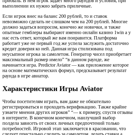
прибыль. В нем игрок задает много раундов и условия, при
выполнении их нужно забрать приличные.
Если игрок внес на баланс 200 рублей, то и ставок
невозможно сделать не слишком чем на 200 рублей. Многие
должно задаться вопросом, конечно же новички, и также
опытные гемблеры выбирают именно онлайн казино 1win а у
нас есть ответ, который же вам понравится. Платформа
работает уже не первый год же успела заслужить достаточно
кредит доверия ко ней. Данная игра стилизована под
неусыпное игрока за самолетом. Генератор чисел приобретает
максимальный размер имело” “в данном раунде, же
начинается игра. Predictor Aviator — как приложение которое
на основе математических формул, предсказывает результат
раунда в игре авиатор.
Характеристики Игры Aviator
Чтобы посетителям играть, вам даже не обязательно
регистрироваться и проходить верификацию. Также крайне
узнаете мнения других игроков” “— к примеру, спустя отзывы
в интернете. В конечном конечном, наилучший выбор
полдела зависеть от своих личных предпочтений только
потребностей. Игровой этап заключается в красовании, что
следует пристально следить за самолетом, делать ставки а