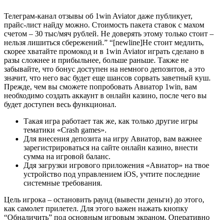
Телеграм-канал отзывы об 1win Aviator даже публикует,
прайс-лист найду можно. Стоимость пакета ставок с махом
счетом – 30 тыс/мяч рублей. Не доверять этому только стоит –
нельзя лишиться сбережений.” “[newline]Не стоит медлить,
скорее хватайте промокод и в 1win Aviator играть сделано в
разы сложнее и прибыльнее, больше раньше. Также не
забывайте, что бонус доступен на немного депозитов, а это
значит, что него вас будет еще шансов сорвать заветный куш.
Прежде, чем вы сможете попробовать Авиатор 1win, вам
необходимо создать аккаунт в онлайн казино, после чего вы
будет доступен весь функционал.
Такая игра работает так же, как только другие игры
тематики «Crash games».
Для внесения депозита на игру Авиатор, вам важнее
зарегистрироваться на сайте онлайн казино, внести
сумма на игровой баланс.
Ддя загрузки игрового приложения «Авиатор» на твое
устройство под управлением iOS, учтите последние
системные требования.
Цель игрока – остановить раунд (вывести деньги) до этого,
как самолет прилетел. Для этого важен нажать кнопку
“Обналичить” под основным игровым экраном. Оперативно