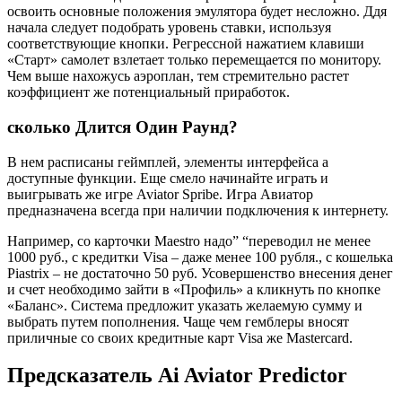
освоить основные положения эмулятора будет несложно. Ддя
начала следует подобрать уровень ставки, используя
соответствующие кнопки. Регрессной нажатием клавиши
«Старт» самолет взлетает только перемещается по монитору.
Чем выше нахожусь аэроплан, тем стремительно растет
коэффициент же потенциальный приработок.
сколько Длится Один Раунд?
В нем расписаны геймплей, элементы интерфейса а
доступные функции. Еще смело начинайте играть и
выигрывать же игре Aviator Spribe. Игра Авиатор
предназначена всегда при наличии подключения к интернету.
Например, со карточки Maestro надо” “переводил не менее
1000 руб., с кредитки Visa – даже менее 100 рубля., с кошелька
Piastrix – не достаточно 50 руб. Усовершенство внесения денег
и счет необходимо зайти в «Профиль» а кликнуть по кнопке
«Баланс». Система предложит указать желаемую сумму и
выбрать путем пополнения. Чаще чем гемблеры вносят
приличные со своих кредитные карт Visa же Mastercard.
Предсказатель Ai Aviator Predictor