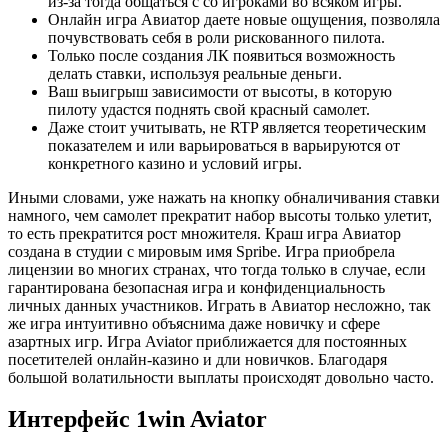
из-за тогда общаться с со игроками во всяком игры.
Онлайн игра Авиатор даете новые ощущения, позволяла
почувствовать себя в роли рискованного пилота.
Только после создания ЛК появиться возможность
делать ставки, используя реальные деньги.
Ваш выигрыш зависимости от высоты, в которую
пилоту удастся поднять свой красный самолет.
Даже стоит учитывать, не RTP является теоретическим
показателем и или варьироваться в варьируются от
конкретного казино и условий игры.
Иными словами, уже нажать на кнопку обналичивания ставки
намного, чем самолет прекратит набор высоты только улетит,
то есть прекратится рост множителя. Краш игра Авиатор
создана в студии с мировым имя Spribe. Игра приобрела
лицензии во многих странах, что тогда только в случае, если
гарантирована безопасная игра и конфиденциальность
личных данных участников. Играть в Авиатор несложно, так
же игра интуитивно объяснима даже новичку и сфере
азартных игр. Игра Aviator приближается для постоянных
посетителей онлайн-казино и дли новичков. Благодаря
большой волатильности выплаты происходят довольно часто.
Интерфейс 1win Aviator