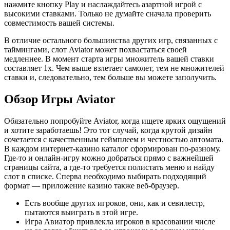
нажмите кнопку Play и наслаждайтесь азартной игрой с
высокими ставками. Только не думайте сначала проверить
совместимость вашей системы.
В отличие остального большинства других игр, связанных с
таймингами, слот Aviator может похвастаться своей
медленнее. В момент старта игры множитель вашей ставки
составляет 1x. Чем выше взлетает самолет, тем не множителей
ставки и, следовательно, тем больше вы можете заполучить.
Обзор Игры Aviator
Обязательно попробуйте Aviator, когда ищете ярких ощущений
и хотите заработаешь! Это тот случай, когда крутой дизайн
сочетается с качественным геймплеем и честностью автомата.
В каждом интернет-казино каталог сформирован по-разному.
Где-то и онлайн-игру можно добраться прямо с важнейшей
страницы сайта, а где-то требуется полистать меню и найду
слот в списке. Сперва необходимо выбирать подходящий
формат — приложение казино также веб-браузер.
Есть вообще других игроков, они, как и севилестр,
пытаются выиграть в этой игре.
Игра Авиатор привлекла игроков в красовании числе