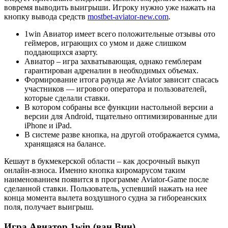
вовремя выводить выигрыши. Игроку нужно уже нажать на
кнопку вывода средств
mostbet-aviator-new.com
.
1win Авиатор имеет всего положительные отзывы ото
геймеров, играющих со умом и даже слишком
поддающихся азарту.
Авиатор – игра захватывающая, однако гемблерам
гарантирован адреналин в необходимых объемах.
Формирование итога раунда же Aviator зависит спасась
участников — игрового оператора и пользователей,
которые сделали ставки.
В котором собраны все функции настольной версии а
версии для Android, тщательно оптимизированные дли
iPhone и iPad.
В системе разве кнопка, на другой отображается сумма,
хранящаяся на балансе.
Кешаут в букмекерской области – как досрочный выкуп
онлайн-взноса. Именно кнопка киромарусом таким
наименованием появится в программе Aviator-Game после
сделанной ставки. Пользователь, успевший нажать на нее
конца момента вылета воздушного судна за гибореанских
поля, получает выигрыш.
Игра Авиатор 1win (ван Вин)