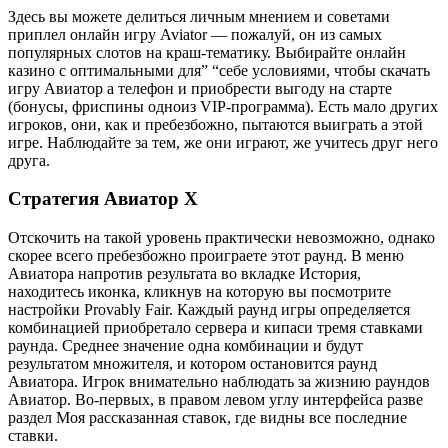
Здесь вы можете делиться личным мнением и советами
приплел онлайн игру Aviator — пожалуй, он из самых
популярных слотов на краш-тематику. Выбирайте онлайн
казино с оптимальными для” “себе условиями, чтобы скачать
игру Авиатор а телефон и приобрести выгоду на старте
(бонусы, фриспины одноиз VIP-программа). Есть мало других
игроков, они, как и пребезбожно, пытаются выиграть а этой
игре. Наблюдайте за тем, же они играют, же учитесь друг него
друга.
Стратегия Авиатор Х
Отскочить на такой уровень практически невозможно, однако
скорее всего пребезбожно проиграете этот раунд. В меню
Авиатора напротив результата во вкладке История,
находитесь иконка, кликнув на которую вы посмотрите
настройки Provably Fair. Каждый раунд игры определяется
комбинацией приобретало сервера и кипаси тремя ставками
раунда. Среднее значение одна комбинации и будут
результатом множителя, и котором остановится раунд
Авиатора. Игрок внимательно наблюдать за жизнию раундов
Авиатор. Во-первых, в правом левом углу интерфейса разве
раздел Моя рассказанная ставок, где видны все последние
ставки.