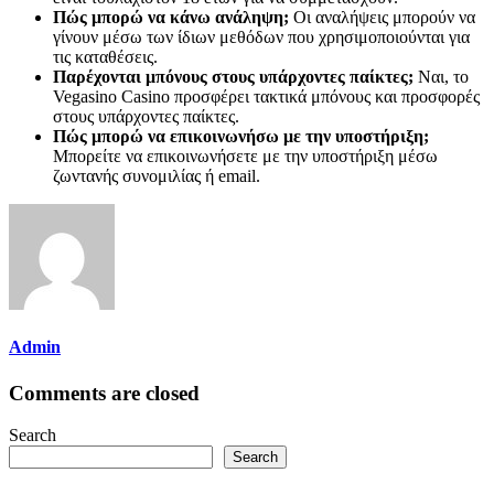
Πώς μπορώ να κάνω ανάληψη;
Οι αναλήψεις μπορούν να
γίνουν μέσω των ίδιων μεθόδων που χρησιμοποιούνται για
τις καταθέσεις.
Παρέχονται μπόνους στους υπάρχοντες παίκτες;
Ναι, το
Vegasino Casino προσφέρει τακτικά μπόνους και προσφορές
στους υπάρχοντες παίκτες.
Πώς μπορώ να επικοινωνήσω με την υποστήριξη;
Μπορείτε να επικοινωνήσετε με την υποστήριξη μέσω
ζωντανής συνομιλίας ή email.
Admin
Comments are closed
Search
Search