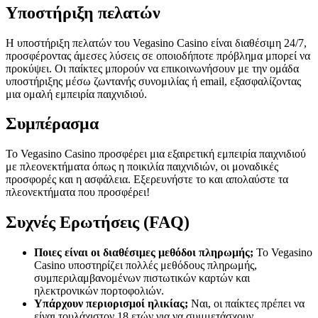
Υποστήριξη πελατών
Η υποστήριξη πελατών του Vegasino Casino είναι διαθέσιμη 24/7,
προσφέροντας άμεσες λύσεις σε οποιοδήποτε πρόβλημα μπορεί να
προκύψει. Οι παίκτες μπορούν να επικοινωνήσουν με την ομάδα
υποστήριξης μέσω ζωντανής συνομιλίας ή email, εξασφαλίζοντας
μια ομαλή εμπειρία παιχνιδιού.
Συμπέρασμα
Το Vegasino Casino προσφέρει μια εξαιρετική εμπειρία παιχνιδιού
με πλεονεκτήματα όπως η ποικιλία παιχνιδιών, οι μοναδικές
προσφορές και η ασφάλεια. Εξερευνήστε το και απολαύστε τα
πλεονεκτήματα που προσφέρει!
Συχνές Ερωτήσεις (FAQ)
Ποιες είναι οι διαθέσιμες μεθόδοι πληρωμής;
Το Vegasino
Casino υποστηρίζει πολλές μεθόδους πληρωμής,
συμπεριλαμβανομένων πιστωτικών καρτών και
ηλεκτρονικών πορτοφολιών.
Υπάρχουν περιορισμοί ηλικίας;
Ναι, οι παίκτες πρέπει να
είναι τουλάχιστον 18 ετών για να συμμετάσχουν.