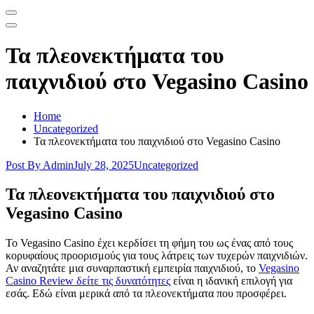
Τα πλεονεκτήματα του
παιχνιδιού στο Vegasino Casino
Home
Uncategorized
Τα πλεονεκτήματα του παιχνιδιού στο Vegasino Casino
Post By Admin
July 28, 2025
Uncategorized
Τα πλεονεκτήματα του παιχνιδιού στο
Vegasino Casino
Το Vegasino Casino έχει κερδίσει τη φήμη του ως ένας από τους
κορυφαίους προορισμούς για τους λάτρεις των τυχερών παιχνιδιών.
Αν αναζητάτε μια συναρπαστική εμπειρία παιχνιδιού, το
Vegasino
Casino Review δείτε τις δυνατότητες
είναι η ιδανική επιλογή για
εσάς. Εδώ είναι μερικά από τα πλεονεκτήματα που προσφέρει.